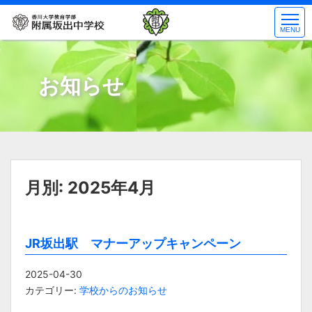
コ
ン
MENU
テ
ン
ツ
お知らせ
へ
ス
キ
ッ
プ
月別: 2025年4月
JR坂出駅 マナーアップキャンペーン
2025-04-30
カテゴリー:
学校からのお知らせ