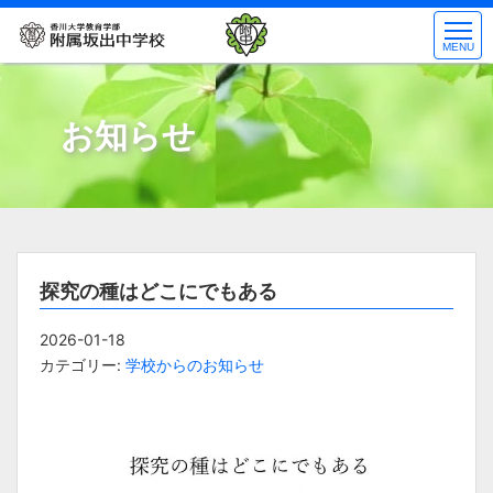
コ
ン
MENU
テ
ン
ツ
お知らせ
へ
ス
キ
ッ
プ
探究の種はどこにでもある
2026-01-18
カテゴリー:
学校からのお知らせ