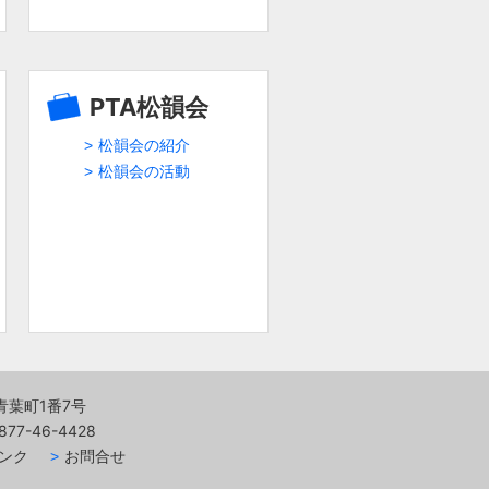
PTA松韻会
松韻会の紹介
松韻会の活動
市青葉町1番7号
877-46-4428
ンク
お問合せ