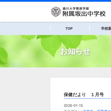
コ
ン
テ
ン
ツ
TOP
学校
へ
ス
キ
ッ
お知らせ
プ
保健だより １月号
2026-01-15