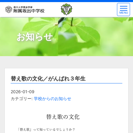
コ
ン
MENU
テ
ン
ツ
お知らせ
へ
ス
キ
ッ
プ
替え歌の文化／がんばれ３年生
2026-01-09
カテゴリー:
学校からのお知らせ