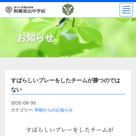
コ
ン
MENU
テ
ン
ツ
お知らせ
へ
ス
キ
ッ
プ
すばらしいプレーをしたチームが勝つのでは
ない
2025-06-30
カテゴリー:
学校からのお知らせ