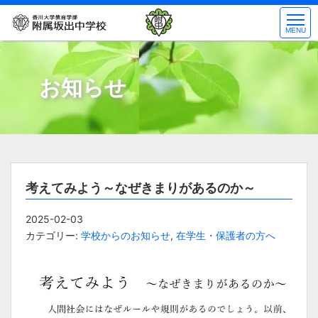
コ
ン
MENU
テ
ン
ツ
お知らせ
へ
ス
キ
ッ
プ
考えてみよう～なぜきまりがあるのか～
2025-02-03
カテゴリー:
学校からのお知らせ
,
在学生・保護者の方へ