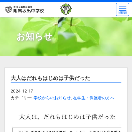
コ
ン
MENU
テ
ン
ツ
お知らせ
へ
ス
キ
ッ
プ
大人はだれもはじめは子供だった
2024-12-17
カテゴリー:
学校からのお知らせ
,
在学生・保護者の方へ