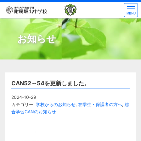
コ
ン
MENU
テ
ン
ツ
お知らせ
へ
ス
キ
ッ
プ
CAN52～54を更新しました。
2024-10-29
カテゴリー:
学校からのお知らせ
,
在学生・保護者の方へ
,
総
合学習CANのお知らせ