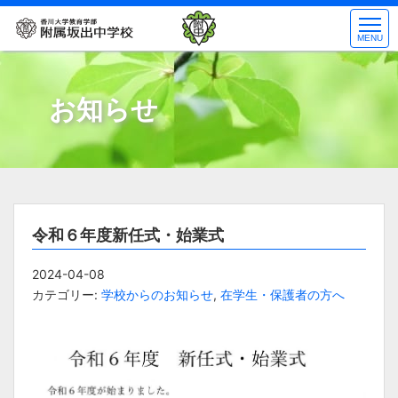
コ
ン
MENU
テ
ン
ツ
お知らせ
へ
ス
キ
ッ
プ
令和６年度新任式・始業式
2024-04-08
カテゴリー:
学校からのお知らせ
,
在学生・保護者の方へ